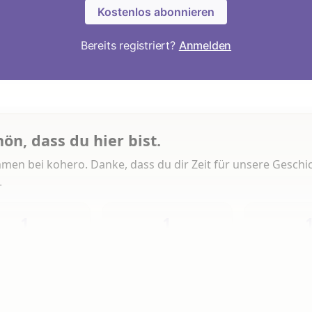
Kostenlos abonnieren
Bereits registriert?
Anmelden
hön, dass du hier bist.
men bei kohero. Danke, dass du dir Zeit für unsere Geschi
.
1
1
Heute
Diese Woche
Insg
 Artikeln gelesen