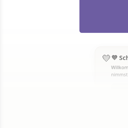
💛
💜 Sc
Willkom
nimmst
1 von 50