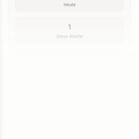
Heute
1
Diese Woche
1
Insgesamt
1 von 50 Artikeln gelesen
Weiterlesen