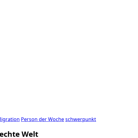
igration
Person der Woche
schwerpunkt
rechte Welt