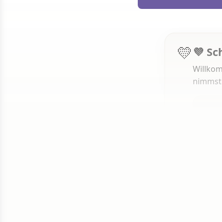
💛
💜 Sc
Willkom
nimmst
1 von 50
Weit