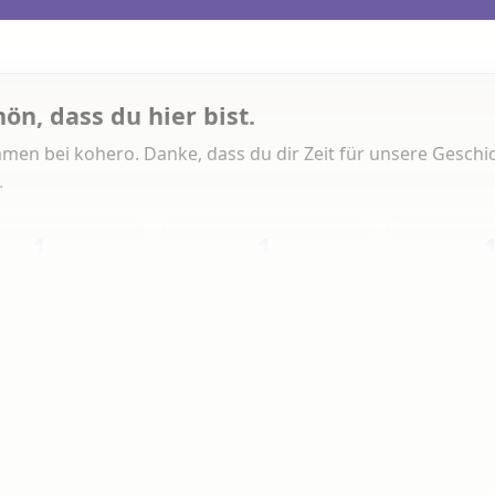
hön, dass du hier bist.
men bei kohero. Danke, dass du dir Zeit für unsere Geschi
.
1
1
Heute
Diese Woche
Insg
 Artikeln gelesen
erlesen