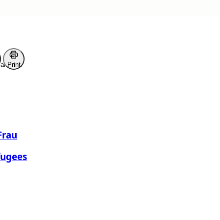
ark
Print
Frau
fugees