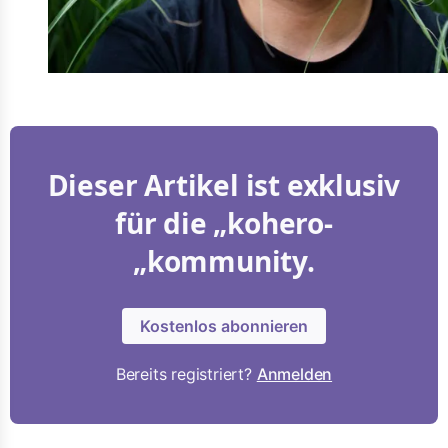
Dieser Artikel ist exklusiv
für die „kohero-
„kommunity.
Kostenlos abonnieren
Bereits registriert?
Anmelden