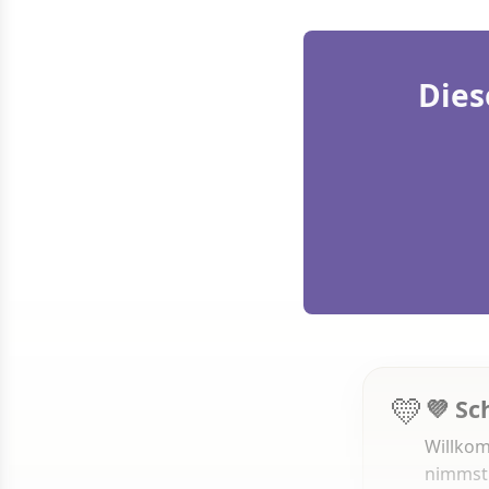
Dies
💛
💜 Sc
Willkom
nimmst