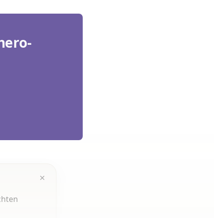
hero-
×
chten