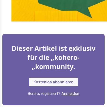
Dieser Artikel ist exklusiv
für die „kohero-
„kommunity.
Kostenlos abonnieren
Bereits registriert?
Anmelden