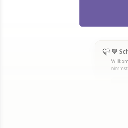
💛
💜 Sc
Willkom
nimmst
1 von 50