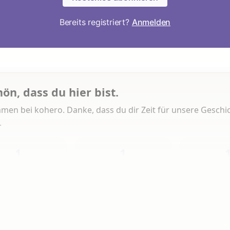
Bereits registriert?
Anmelden
hön, dass du hier bist.
men bei kohero. Danke, dass du dir Zeit für unsere Geschi
.
1
1
Heute
Diese Woche
Insg
 Artikeln gelesen