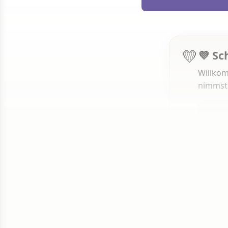
💛
💜 Sc
Willkom
nimmst
1 von 50
Weit