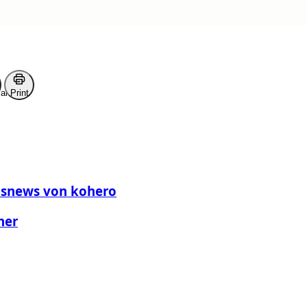
ark
Print
nsnews von kohero
her