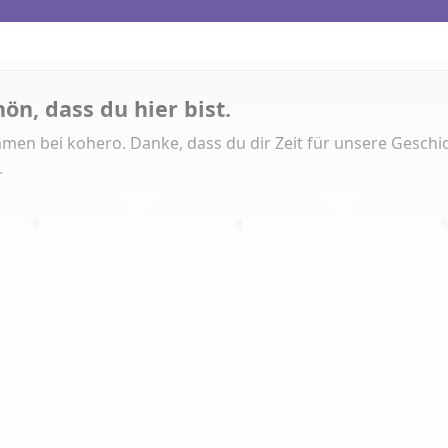
hön, dass du hier bist.
men bei kohero. Danke, dass du dir Zeit für unsere Geschi
.
1
1
Heute
Diese Woche
Insg
 Artikeln gelesen
erlesen