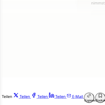
nimmst
1 von 50
Weit
Teilen
Teilen
Teilen
Teilen
E-Mail
Kopieren
Bookm