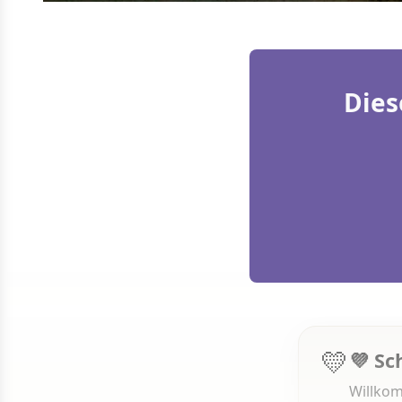
Dies
💛
💜 Sc
Willkom