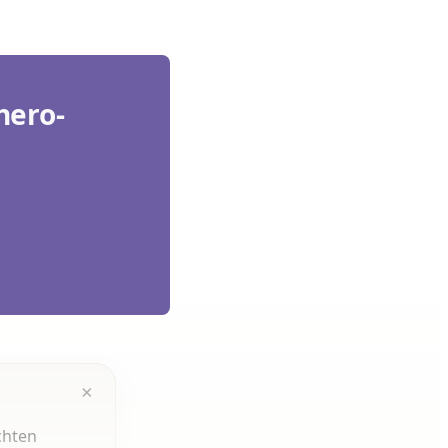
hero-
×
chten