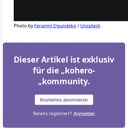
Photo by 
Feranmi Ogundeko
 / 
Unsplash
Dieser Artikel ist exklusiv
für die „kohero-
„kommunity.
Kostenlos abonnieren
Bereits registriert?
Anmelden