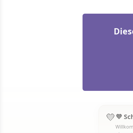
Dies
💛
💜 Sc
Willkom