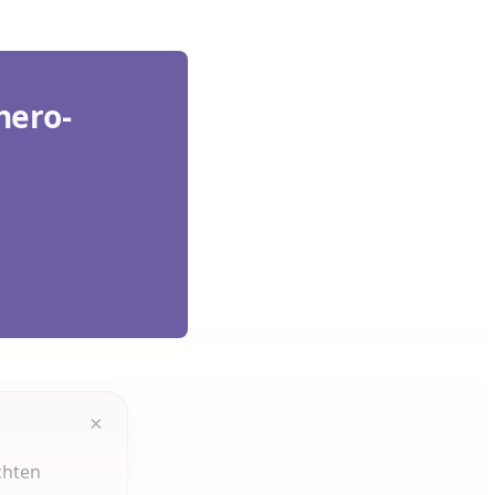
hero-
×
chten