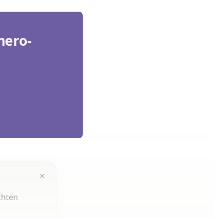
hero-
×
chten