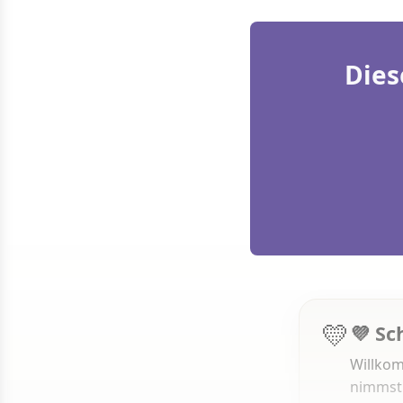
Dies
💛
💜 Sc
Willkom
nimmst