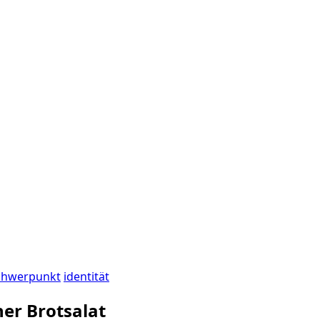
chwerpunkt
identität
her Brotsalat