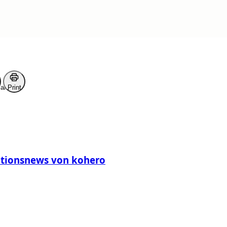
ark
Print
rationsnews von kohero