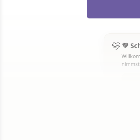
💛
💜 Sc
Willkom
nimmst
1 von 50
Weit