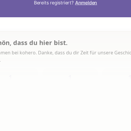
Bereits registriert?
Anmelden
hön, dass du hier bist.
men bei kohero. Danke, dass du dir Zeit für unsere Geschi
.
1
1
Heute
Diese Woche
Insg
 Artikeln gelesen
erlesen