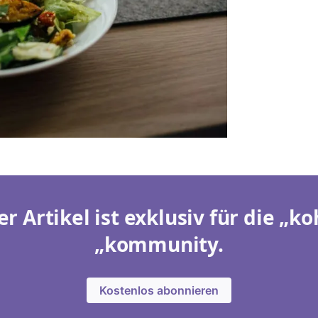
er Artikel ist exklusiv für die „ko
„kommunity.
Kostenlos abonnieren