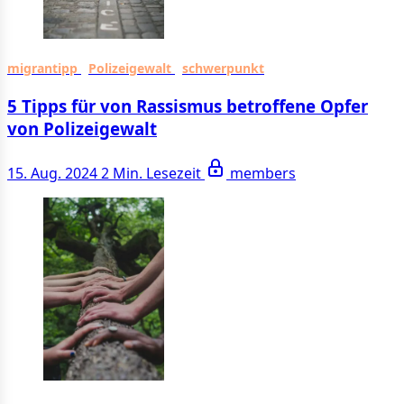
migrantipp
Polizeigewalt
schwerpunkt
5 Tipps für von Rassismus betroffene Opfer
von Polizeigewalt
15. Aug. 2024
2 Min. Lesezeit
members