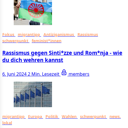
Fokus
migrantipp
Antiziganismus
Rassismus
schwerpunkt
feminist*innen
Rassismus gegen Sinti*zze und Rom*nja - wie
du dich wehren kannst
6. Juni 2024
2 Min. Lesezeit
members
migrantipp
Europa
Politik
Wahlen
schwerpunkt
news.
lokal