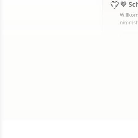
💛
💜 Sc
Willkom
nimmst
1 von 50
Weit