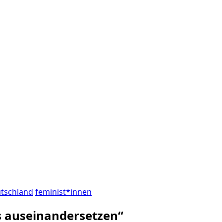
utschland
feminist*innen
s auseinandersetzen“