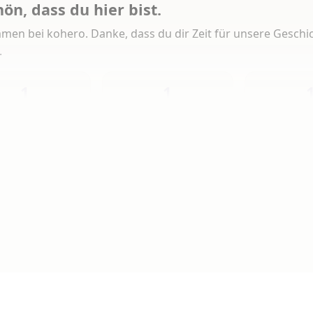
hön, dass du hier bist.
men bei kohero. Danke, dass du dir Zeit für unsere Geschi
.
1
1
Heute
Diese Woche
Insg
 Artikeln gelesen
erlesen