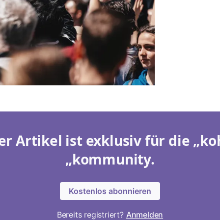
er Artikel ist exklusiv für die „ko
„kommunity.
Kostenlos abonnieren
Bereits registriert?
Anmelden