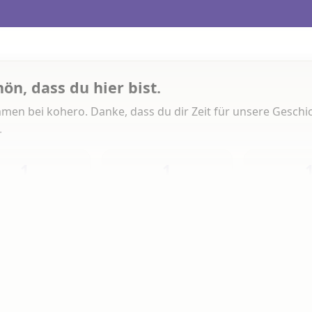
hön, dass du hier bist.
men bei kohero. Danke, dass du dir Zeit für unsere Geschi
.
1
1
Heute
Diese Woche
Insg
 Artikeln gelesen
erlesen