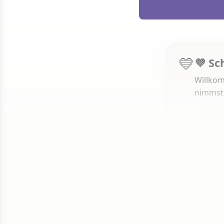
💛
💜 Sc
Willkom
nimmst
1 von 50
Weit