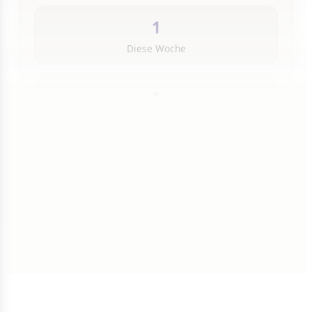
1
Diese Woche
1
Insgesamt
1 von 50 Artikeln gelesen
Weiterlesen