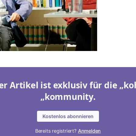
er Artikel ist exklusiv für die „ko
„kommunity.
Kostenlos abonnieren
Bereits registriert?
Anmelden