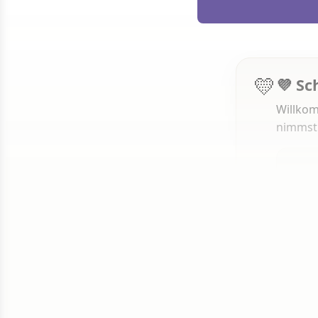
💛
💜 Sc
Willkom
nimmst
1 von 50
Weit