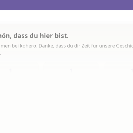
hön, dass du hier bist.
men bei kohero. Danke, dass du dir Zeit für unsere Geschi
.
1
1
Heute
Diese Woche
Insg
 Artikeln gelesen
erlesen