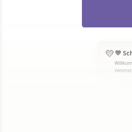
💛
💜 Sc
Willkom
nimmst
1 von 50