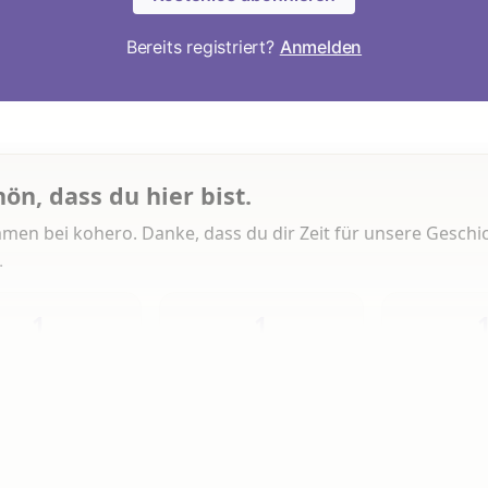
Bereits registriert?
Anmelden
hön, dass du hier bist.
men bei kohero. Danke, dass du dir Zeit für unsere Geschi
.
1
1
Heute
Diese Woche
Insg
 Artikeln gelesen