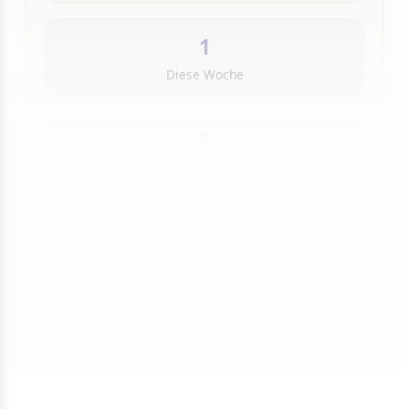
1
Diese Woche
1
Insgesamt
1 von 50 Artikeln gelesen
Weiterlesen