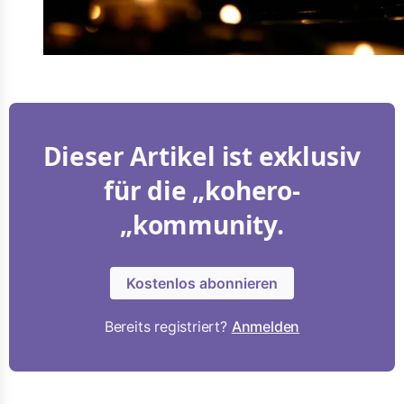
Dieser Artikel ist exklusiv
für die „kohero-
„kommunity.
Kostenlos abonnieren
Bereits registriert?
Anmelden