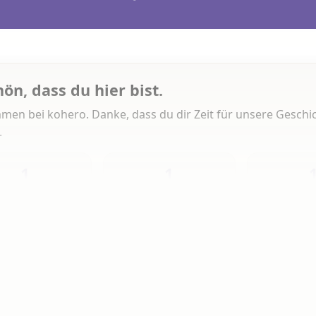
hön, dass du hier bist.
men bei kohero. Danke, dass du dir Zeit für unsere Geschi
.
1
1
Heute
Diese Woche
Insg
 Artikeln gelesen
erlesen