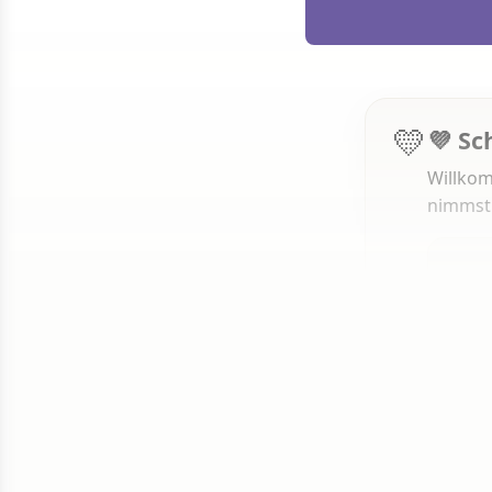
💛
💜 Sc
Willkom
nimmst
1 von 50
Weit