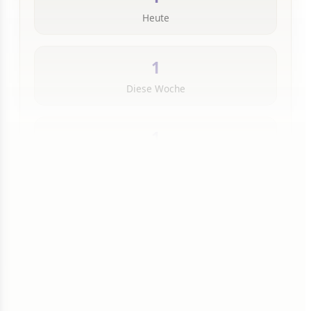
Heute
1
Diese Woche
1
Insgesamt
1 von 50 Artikeln gelesen
Weiterlesen