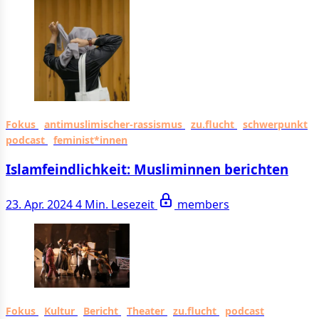
Fokus
antimuslimischer-rassismus
zu.flucht
schwerpunkt
podcast
feminist*innen
Islamfeindlichkeit: Musliminnen berichten
23. Apr. 2024
4 Min. Lesezeit
members
Fokus
Kultur
Bericht
Theater
zu.flucht
podcast