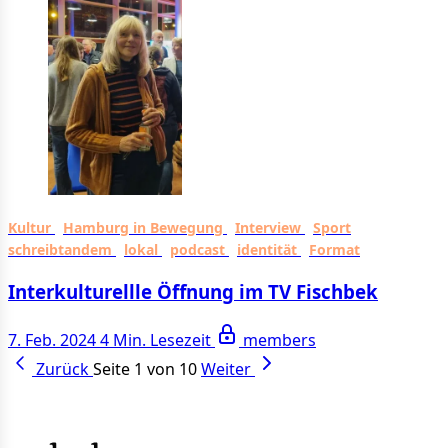
Kultur
Hamburg in Bewegung
Interview
Sport
schreibtandem
lokal
podcast
identität
Format
Interkulturellle Öffnung im TV Fischbek
7. Feb. 2024
4 Min. Lesezeit
members
Zurück
Seite 1 von 10
Weiter