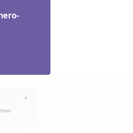
hero-
×
chten