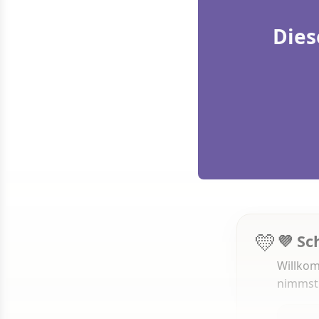
Dies
💛
💜 Sc
Willkom
nimmst