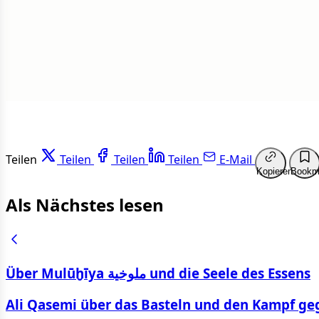
Weit
Teilen
Teilen
Teilen
Teilen
E-Mail
Kopieren
Bookm
Als Nächstes lesen
Über Mulūḫīya ملوخية und die Seele des Essens
Ali Qasemi über das Basteln und den Kampf g