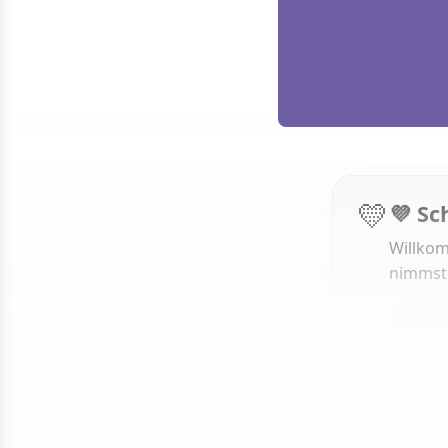
💛
💜 Sc
Willkom
nimmst
1 von 50