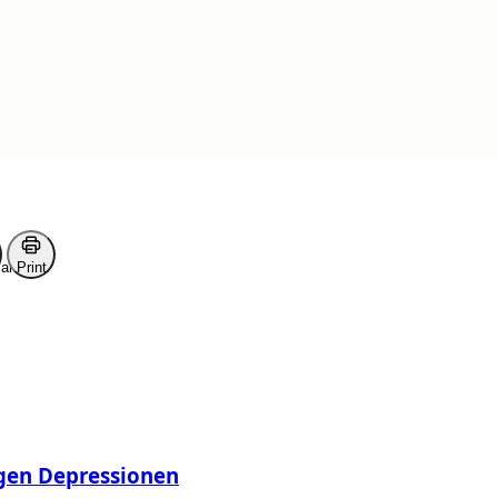
erlesen
ark
Print
egen Depressionen