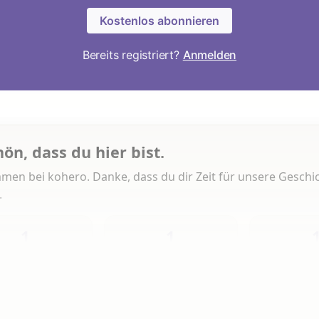
Kostenlos abonnieren
Bereits registriert?
Anmelden
hön, dass du hier bist.
men bei kohero. Danke, dass du dir Zeit für unsere Geschi
.
1
1
Heute
Diese Woche
Insg
 Artikeln gelesen