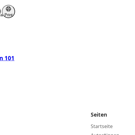
ark
Print
en 101
Seiten
Startseite