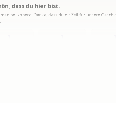
hön, dass du hier bist.
men bei kohero. Danke, dass du dir Zeit für unsere Geschi
.
1
1
Heute
Diese Woche
Insg
 Artikeln gelesen
erlesen