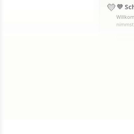
💛
💜 Sc
Willkom
nimmst
1 von 50
Weit