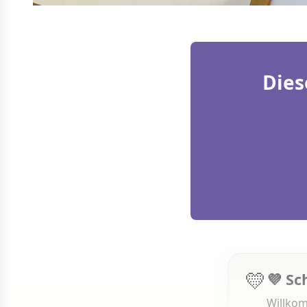
Dies
💛
💜 Sc
Willkom