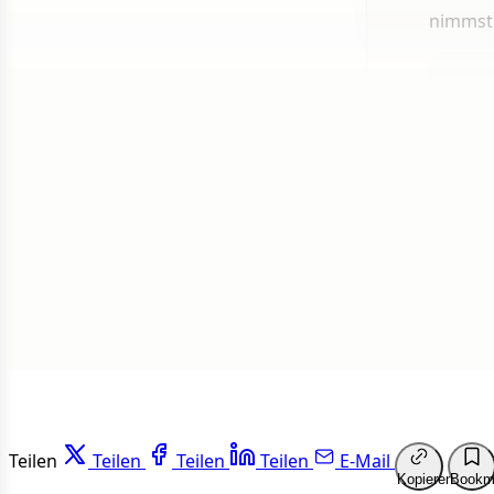
nimmst
1 von 50
Weit
Teilen
Teilen
Teilen
Teilen
E-Mail
Kopieren
Bookm