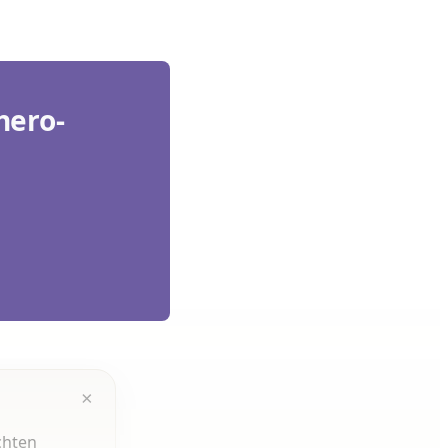
hero-
×
chten