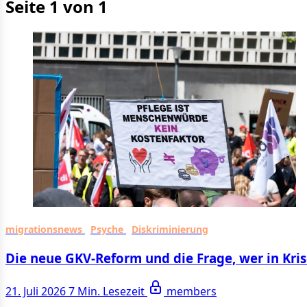
Seite 1 von 1
migrationsnews
Psyche
Diskriminierung
Die neue GKV-Reform und die Frage, wer in Kri
21. Juli 2026
7 Min. Lesezeit
members