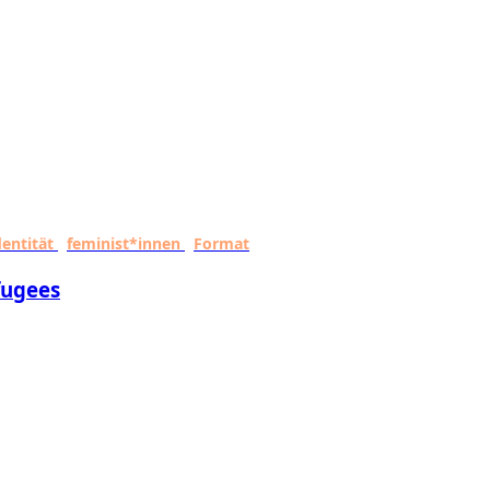
dentität
feminist*innen
Format
fugees