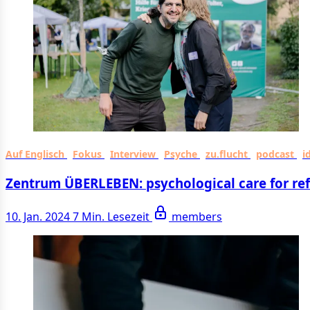
Auf Englisch
Fokus
Interview
Psyche
zu.flucht
podcast
i
Zentrum ÜBERLEBEN: psychological care for re
10. Jan. 2024
7 Min. Lesezeit
members