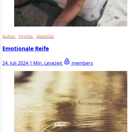
Kultur
Psyche
identität
Emotionale Reife
24. Juli 2024
1 Min. Lesezeit
members