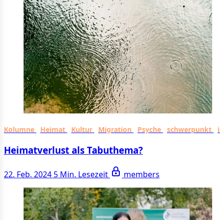
Kolumne
Heimat
Kultur
Migration
Psyche
schwerpunkt
Heimatverlust als Tabuthema?
22. Feb. 2024
5 Min. Lesezeit
members