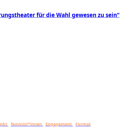
rungstheater für die Wahl gewesen zu sein“
unkt
feminist*innen
Engagement
Format