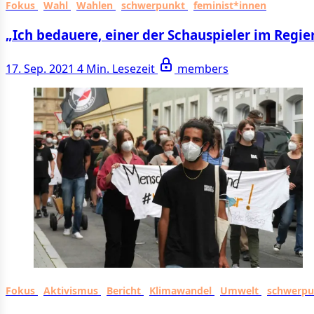
Fokus
Wahl
Wahlen
schwerpunkt
feminist*innen
„Ich bedauere, einer der Schauspieler im Regie
17. Sep. 2021
4 Min. Lesezeit
members
Fokus
Aktivismus
Bericht
Klimawandel
Umwelt
schwerp