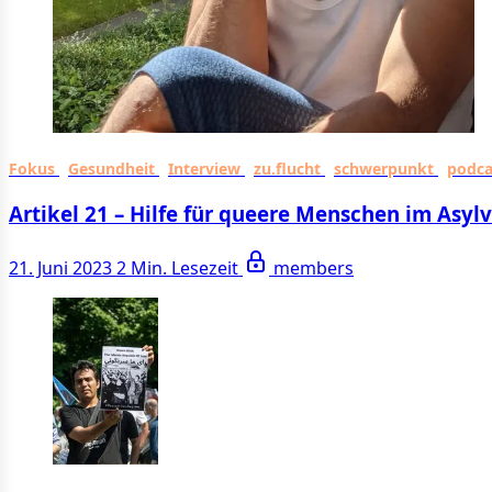
Fokus
Gesundheit
Interview
zu.flucht
schwerpunkt
podc
Artikel 21 – Hilfe für queere Menschen im Asyl
21. Juni 2023
2 Min. Lesezeit
members