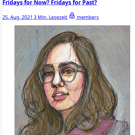
Fridays for Now? Fridays for Past?
25. Aug. 2021
3 Min. Lesezeit
members