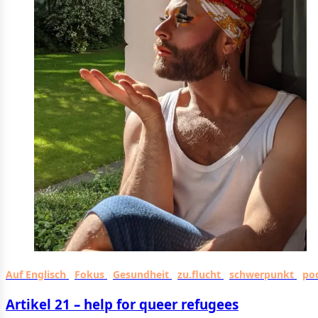
Auf Englisch
Fokus
Gesundheit
zu.flucht
schwerpunkt
po
Artikel 21 – help for queer refugees