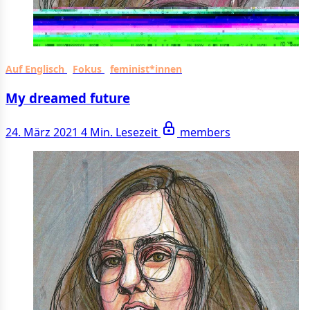
Auf Englisch
Fokus
feminist*innen
My dreamed future
24. März 2021
4 Min. Lesezeit
members