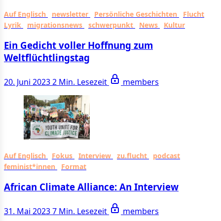
Auf Englisch
newsletter
Persönliche Geschichten
Flucht
Lyrik
migrationsnews
schwerpunkt
News
Kultur
Ein Gedicht voller Hoffnung zum
Weltflüchtlingstag
20. Juni 2023
2 Min. Lesezeit
members
Auf Englisch
Fokus
Interview
zu.flucht
podcast
feminist*innen
Format
African Climate Alliance: An Interview
31. Mai 2023
7 Min. Lesezeit
members