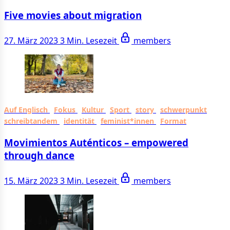
Five movies about migration
27. März 2023
3 Min. Lesezeit
members
Auf Englisch
Fokus
Kultur
Sport
story
schwerpunkt
schreibtandem
identität
feminist*innen
Format
Movimientos Auténticos – empowered
through dance
15. März 2023
3 Min. Lesezeit
members