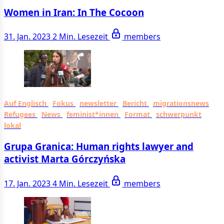
Women in Iran: In The Cocoon
31. Jan. 2023
2 Min. Lesezeit
members
Auf Englisch
Fokus
newsletter
Bericht
migrationsnews
Refugees
News
feminist*innen
Format
schwerpunkt
lokal
Grupa Granica: Human rights lawyer and
activist Marta Górczyńska
17. Jan. 2023
4 Min. Lesezeit
members