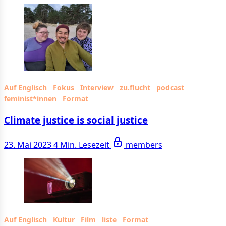
Auf Englisch
Fokus
Interview
zu.flucht
podcast
feminist*innen
Format
Climate justice is social justice
23. Mai 2023
4 Min. Lesezeit
members
Auf Englisch
Kultur
Film
liste
Format