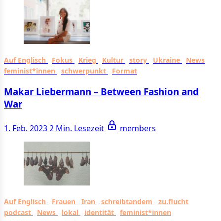
Auf Englisch
Fokus
Krieg
Kultur
story
Ukraine
News
feminist*innen
schwerpunkt
Format
Makar Liebermann – Between Fashion and
War
1. Feb. 2023
2 Min. Lesezeit
members
Auf Englisch
Frauen
Iran
schreibtandem
zu.flucht
podcast
News
lokal
identität
feminist*innen