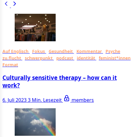
Auf Englisch
Fokus
Gesundheit
Kommentar
Psyche
zu.flucht
schwerpunkt
podcast
identität
feminist*innen
Format
Culturally sensitive therapy – how can it
work?
6. Juli 2023
3 Min. Lesezeit
members