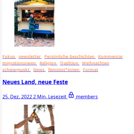
Fokus
newsletter
Persönliche Geschichten
Kommentar
migrationsnews
Religion
Tradition
Weihnachten
schwerpunkt
News
feminist*innen
Format
Neues Land, neue Feste
25. Dez. 2022
2 Min. Lesezeit
members