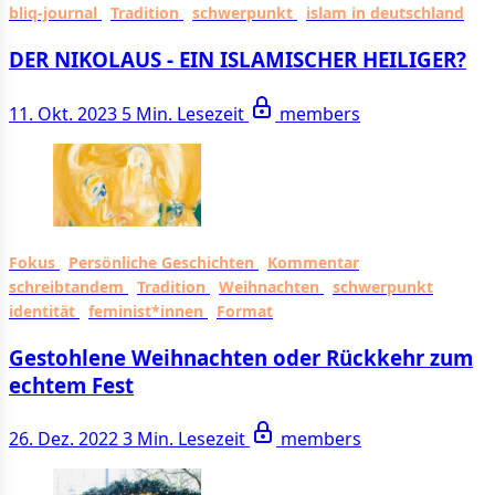
bliq-journal
Tradition
schwerpunkt
islam in deutschland
DER NIKOLAUS - EIN ISLAMI­SCHER HEI­LIGER?
11. Okt. 2023
5 Min. Lesezeit
members
Fokus
Persönliche Geschichten
Kommentar
schreibtandem
Tradition
Weihnachten
schwerpunkt
identität
feminist*innen
Format
Gestohlene Weihnachten oder Rückkehr zum
echtem Fest
26. Dez. 2022
3 Min. Lesezeit
members