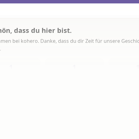
hön, dass du hier bist.
men bei kohero. Danke, dass du dir Zeit für unsere Geschi
.
1
1
Heute
Diese Woche
Insg
 Artikeln gelesen
erlesen