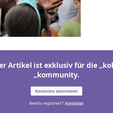
er Artikel ist exklusiv für die „ko
„kommunity.
Kostenlos abonnieren
Bereits registriert?
Anmelden