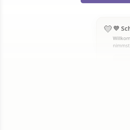
💛
💜 Sc
Willkom
nimmst
1 von 50
Weit