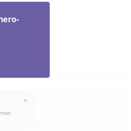
hero-
×
chten