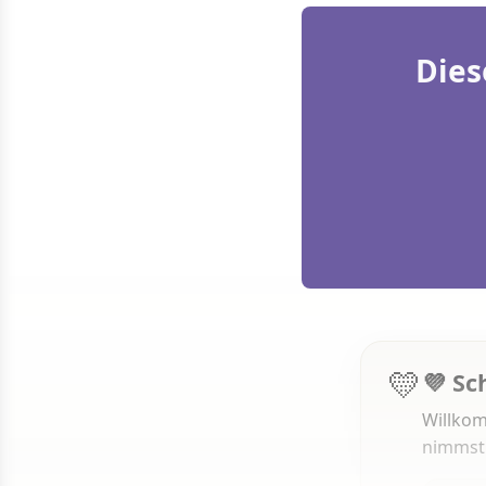
Dies
💛
💜 Sc
Willkom
nimmst