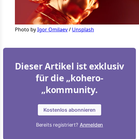
Photo by 
Igor Omilaev
 / 
Unsplash
Dieser Artikel ist exklusiv
für die „kohero-
„kommunity.
Kostenlos abonnieren
Bereits registriert?
Anmelden