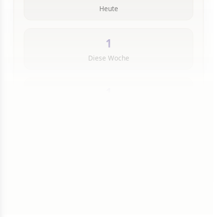
Heute
1
Diese Woche
1
Insgesamt
1 von 50 Artikeln gelesen
Weiterlesen