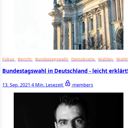
Fokus
Bericht
Bundestagswahl
Demokratie
Wahlen
Wahl
Bundestagswahl in Deutschland - leicht erklärt
13. Sep. 2021
4 Min. Lesezeit
members