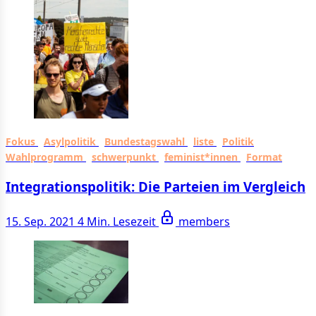
Fokus
Asylpolitik
Bundestagswahl
liste
Politik
Wahlprogramm
schwerpunkt
feminist*innen
Format
Integrationspolitik: Die Parteien im Vergleich
15. Sep. 2021
4 Min. Lesezeit
members