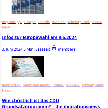
migrantipp
Europa
Politik
Wahlen
schwerpunkt
news.
lokal
Infos zur Europawahl am 9.6.2024
3. Juni 2024
6 Min. Lesezeit
members
newsletter
migrationsnews
Politik
Wahlen
schwerpunkt
News
Wie christlich ist das CDU
Grundsatzprogramm? – die migrationsnews