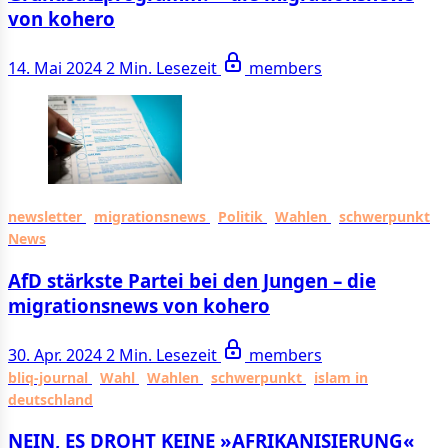
von kohero
14. Mai 2024
2 Min. Lesezeit
members
newsletter
migrationsnews
Politik
Wahlen
schwerpunkt
News
AfD stärkste Partei bei den Jungen – die
migrationsnews von kohero
30. Apr. 2024
2 Min. Lesezeit
members
bliq-journal
Wahl
Wahlen
schwerpunkt
islam in
deutschland
NEIN, ES DROHT KEINE »AFRI­KA­NI­SIE­RUNG«