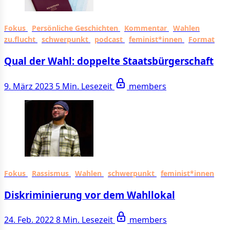
Fokus
Persönliche Geschichten
Kommentar
Wahlen
zu.flucht
schwerpunkt
podcast
feminist*innen
Format
Qual der Wahl: doppelte Staatsbürgerschaft
9. März 2023
5 Min. Lesezeit
members
Fokus
Rassismus
Wahlen
schwerpunkt
feminist*innen
Diskriminierung vor dem Wahllokal
24. Feb. 2022
8 Min. Lesezeit
members