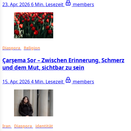
23. Apr. 2026
6 Min. Lesezeit
members
Diaspora
Religion
Çarşema Sor – Zwischen Erinnerung, Schmerz
und dem Mut, sichtbar zu sein
15. Apr. 2026
4 Min. Lesezeit
members
Iran
Diaspora
identität