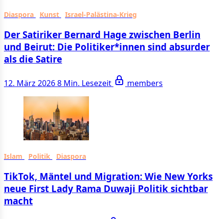
Diaspora
Kunst
Israel-Palästina-Krieg
Der Satiriker Bernard Hage zwischen Berlin
und Beirut: Die Politiker*innen sind absurder
als die Satire
12. März 2026
8 Min. Lesezeit
members
Islam
Politik
Diaspora
TikTok, Mäntel und Migration: Wie New Yorks
neue First Lady Rama Duwaji Politik sichtbar
macht