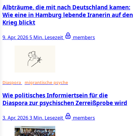
Albträume, die mit nach Deutschland kamen:
Wie eine in Hamburg lebende Iranerin auf den
Krieg blickt
9. Apr. 2026
5 Min. Lesezeit
members
Diaspora
migrantische psyche
Wie politisches Informiertsein für die
Diaspora zur psychischen Zerreißprobe wird
3. Apr. 2026
3 Min. Lesezeit
members