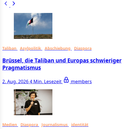
Taliban
Asylpolitik
Abschiebung
Diaspora
Brüssel, die Taliban und Europas schwieriger
Pragmatismus
2. Aug. 2026
4 Min. Lesezeit
members
Medien
Diaspora
Journalismus
identität