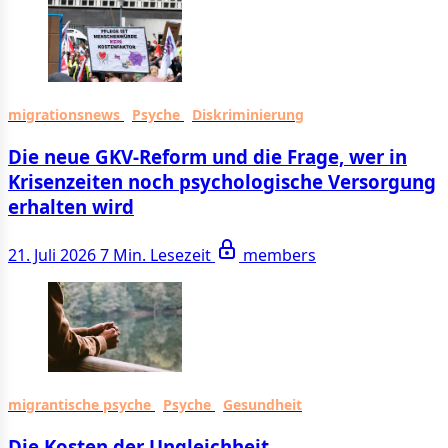
migrationsnews
Psyche
Diskriminierung
Die neue GKV-Reform und die Frage, wer in
Krisenzeiten noch psychologische Versorgung
erhalten wird
21. Juli 2026
7 Min. Lesezeit
members
migrantische psyche
Psyche
Gesundheit
Die Kosten der Ungleichheit