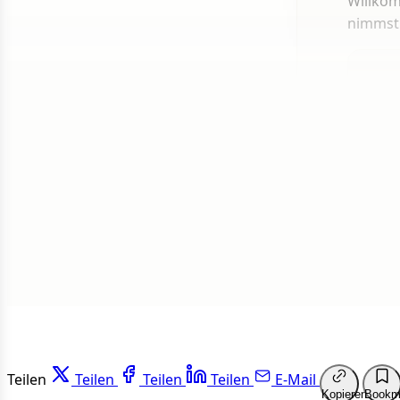
Willkom
nimmst
1 von 50
Weit
Teilen
Teilen
Teilen
Teilen
E-Mail
Kopieren
Bookm