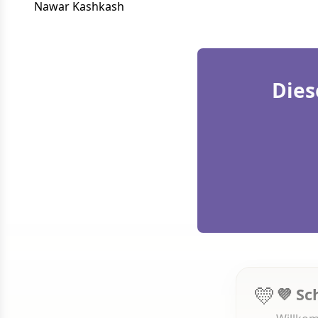
Nawar Kashkash
Dies
💛
💜 Sc