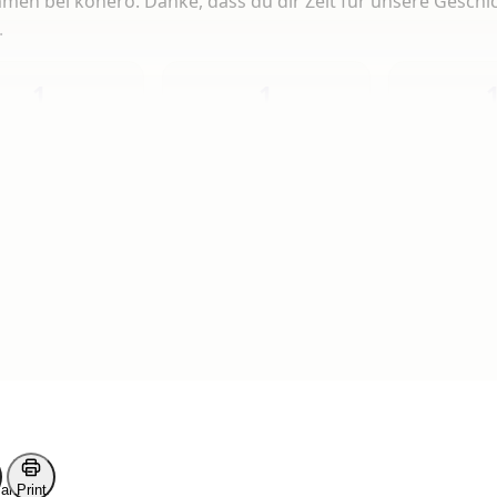
men bei kohero. Danke, dass du dir Zeit für unsere Geschi
.
1
1
Heute
Diese Woche
Insg
 Artikeln gelesen
erlesen
ark
Print