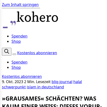
Zum Inhalt springen
Spenden
Shop
Kostenlos abonnieren
Spenden
Shop
Kostenlos abonnieren
9. Okt. 2023
2 Min. Lesezeit
bliq-journal
halal
schwerpunkt
islam in deutschland
»GRAU­SAM­ES« SCHÄCH­TEN? WAS
KAUM EI­NER WEISS: DIES­ES VOR­UR­