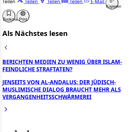
Teilen
Teilen
Teilen
Teilen
E-Mail
Kopieren
Bookmark
Print
Als Nächstes lesen
BE­RICH­TEN ME­DI­EN ZU WE­NIG ÜBER IS­LAM­
FEIND­LI­CHE STRAF­TA­TEN?
JEN­SEITS VON AL-AN­DA­LUS: DER JÜ­DISCH-
MUS­LI­MI­SCHE DIA­LOG BRAUCHT MEHR ALS
VER­GAN­GEN­HEITS­SCHWÄR­ME­REI