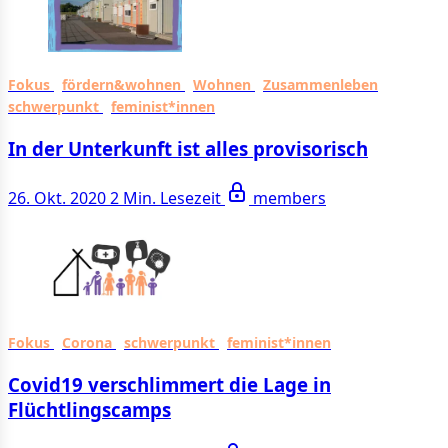
Fokus
fördern&wohnen
Wohnen
Zusammenleben
schwerpunkt
feminist*innen
In der Unterkunft ist alles provisorisch
26. Okt. 2020
2 Min. Lesezeit
members
Fokus
Corona
schwerpunkt
feminist*innen
Covid19 verschlimmert die Lage in
Flüchtlingscamps