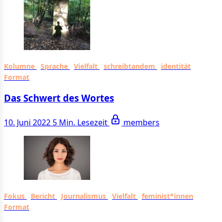
Kolumne
Sprache
Vielfalt
schreibtandem
identität
Format
Das Schwert des Wortes
10. Juni 2022
5 Min. Lesezeit
members
Fokus
Bericht
Journalismus
Vielfalt
feminist*innen
Format