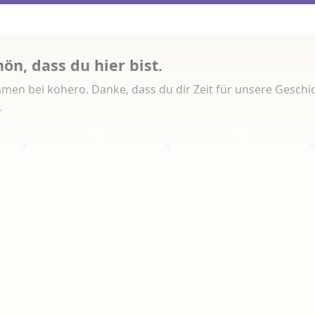
hön, dass du hier bist.
men bei kohero. Danke, dass du dir Zeit für unsere Geschi
.
1
1
Heute
Diese Woche
Insg
 Artikeln gelesen
erlesen