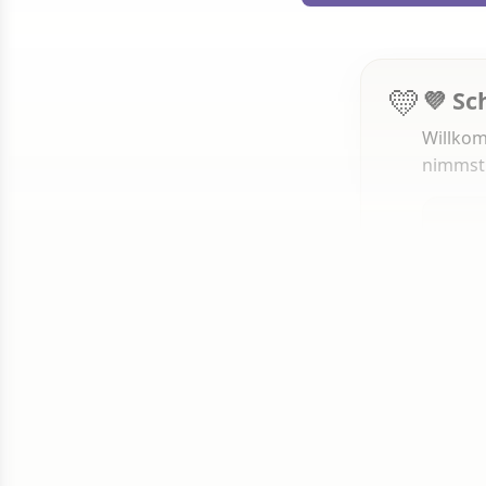
💛
💜 Sc
Willkom
nimmst
1 von 50
Weit