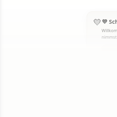
💛
💜 Sc
Willkom
nimmst
1 von 50
Weit