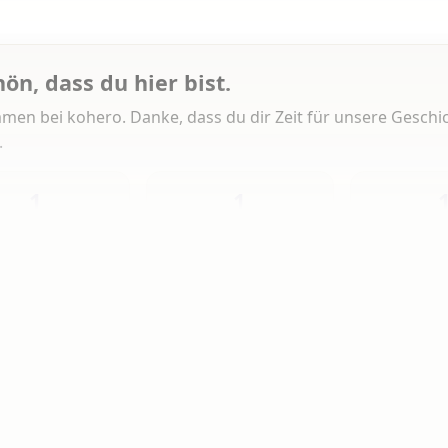
hön, dass du hier bist.
men bei kohero. Danke, dass du dir Zeit für unsere Geschi
.
1
1
Heute
Diese Woche
Insg
 Artikeln gelesen
erlesen