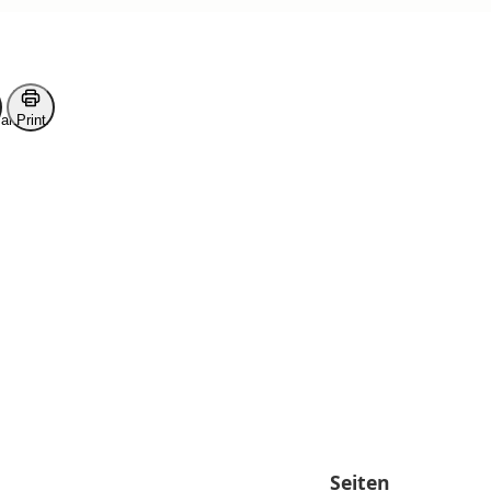
ark
Print
Seiten