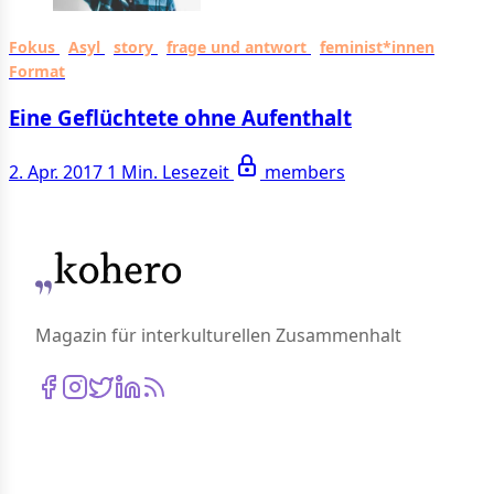
Fokus
Asyl
story
frage und antwort
feminist*innen
Format
Eine Geflüchtete ohne Aufenthalt
2. Apr. 2017
1 Min. Lesezeit
members
Magazin für interkulturellen Zusammenhalt