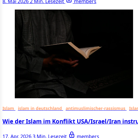
8. Mai 2026
2 Min. Lesezeit
members
Islam
islam in deutschland
antimuslimischer-rassismus
Isla
Wie der Islam im Konflikt USA/Israel/Iran instr
17. Apr. 2026
3 Min. Lesezeit
members