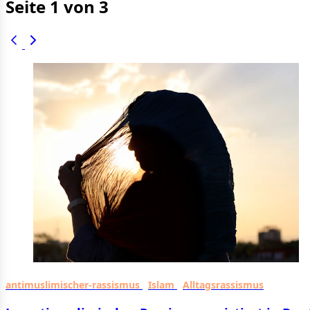
Seite 1 von 3
antimuslimischer-rassismus
Islam
Alltagsrassismus