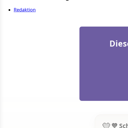
Redaktion
Dies
💛
💜 Sc