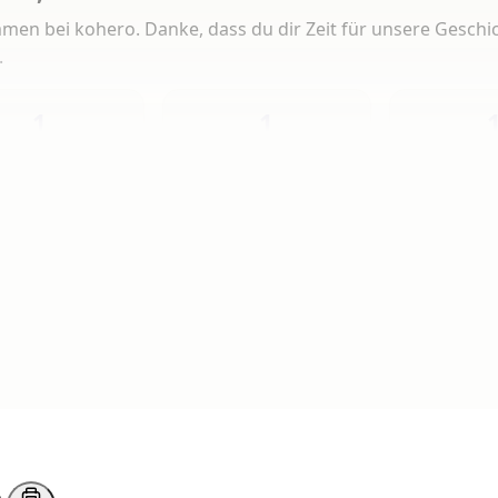
men bei kohero. Danke, dass du dir Zeit für unsere Geschi
.
1
1
Heute
Diese Woche
Insg
 Artikeln gelesen
erlesen