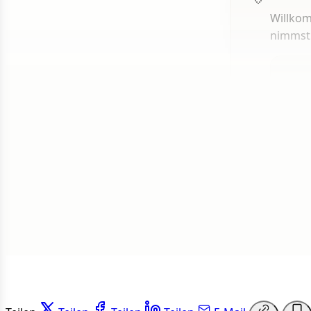
Willkom
nimmst
1 von 50
Weit